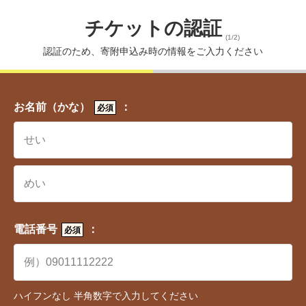
チケットの認証
(1/2)
認証のため、寄附申込み時の情報をご入力ください
お名前（かな）
：
必須
ワンストップ特例制度とは、所定の利用条件を満た
せば、ふるさと納税の確定申告が不要になる制度で
す。
電話番号
：
必須
ワンストップ特例制度を利用するには寄附後、「ワ
ンストップ特例申請書」を寄附先の自治体に提出す
る必要があります。
ハイフンなし 半角数字で入力してください