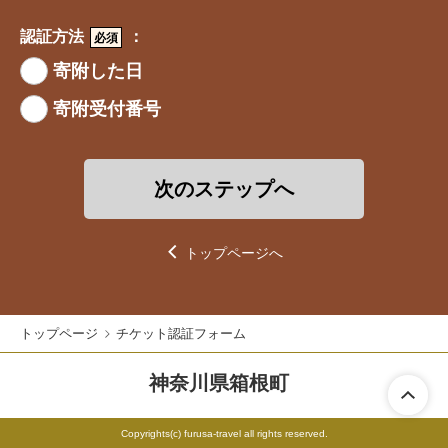
詳しくは
寄附金控除について
をご確認ください。
認証方法
：
必須
寄附した日
寄附受付番号
次のステップへ
トップページへ
トップページ
チケット認証フォーム
神奈川県箱根町
Copyrights(c) furusa-travel
all rights reserved.